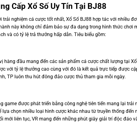
ng Cấp Xổ Số Uy Tín Tại BJ88
trải nghiệm cá cược tốt nhất, Xổ Số BJ88 hợp tác với nhiều đơ
hành này không chỉ đảm bảo sự đa dạng trong hình thức chơi 
h và có tỷ lệ trả thưởng hấp dẫn. Tiêu biểu gồm:
vị hàng đầu mang đến các sản phẩm cá cược chất lượng tại Xổ 
c với tỷ lệ thưởng cao cùng với đó là kết quả trực tiếp được cậ
nh, TP luôn thu hút đông đảo cược thủ tham gia mỗi ngày.
g game được phát triển bằng công nghệ tiên tiến mang lại trải
 lựa chọn nhiều loại hình cược khác nhau từ truyền thống đến 
i mới liên tục, VR mang đến những phút giây giải trí độc đáo v