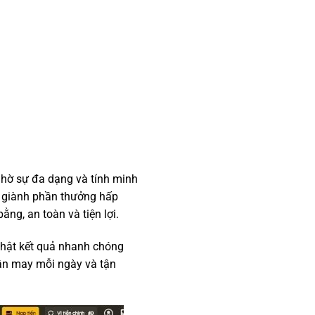
nhờ sự đa dạng và tính minh
i giành phần thưởng hấp
ng, an toàn và tiện lợi.
nhật kết quả nhanh chóng
vận may mỗi ngày và tận