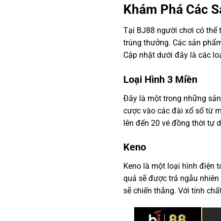
Khám Phá Các Sả
Tại BJ88 người chơi có thể 
trúng thưởng. Các sản phẩm
Cập nhật dưới đây là các lo
Loại Hình 3 Miền
Đây là một trong những sản
cược vào các đài xổ số từ mi
lên đến 20 vé đồng thời tự 
Keno
Keno là một loại hình điện 
quả sẽ được trả ngẫu nhiên 
sẽ chiến thắng. Với tính ch