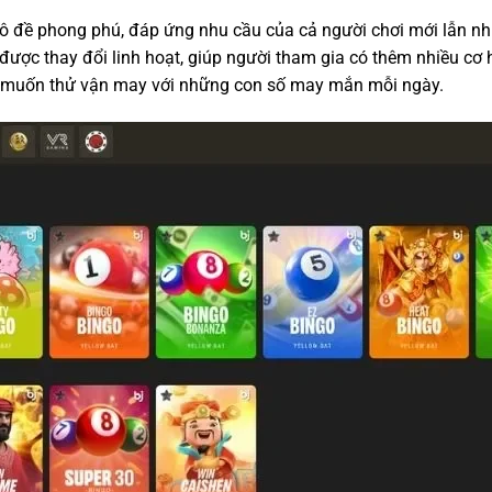
lô đề phong phú, đáp ứng nhu cầu của cả người chơi mới lẫn n
được thay đổi linh hoạt, giúp người tham gia có thêm nhiều cơ h
i muốn thử vận may với những con số may mắn mỗi ngày.