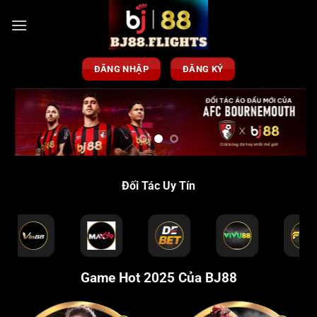
Bỏ
qua
nội
dung
ĐĂNG NHẬP
ĐĂNG KÝ
Đối Tác Uy Tín
Game Hot 2025 Của BJ88