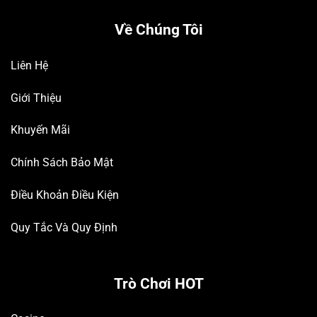
Về Chúng Tôi
Liên Hệ
Giới Thiệu
Khuyến Mãi
Chính Sách Bảo Mật
Điều Khoản Điều Kiện
Quy Tắc Và Quy Định
Trò Chơi HOT