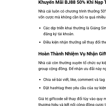
Khuyến Mãi BJ88 50% Khi Nạp T
Nhà cái luôn có chương trình thưởng 50% 
vốn cược mà không cần bỏ ra quá nhiều 
Các dịp triển khai thường là Giáng S
đăng ký tài khoản.
Điều kiện nhận thưởng sẽ thay đổi th
Hoàn Thành Nhiệm Vụ Nhận Gif
Nhà cái còn thường xuyên tổ chức sự ki
group cộng đồng. Để nhận ưu đãi này ng
Chia sẻ bài viết, like, comment và tag
Đặt hashtag theo yêu cầu của sự kiện
Giá trị giftcode sẽ thay đổi tùy vào qu
thương hiệu và kết nối cộng đồng cược t