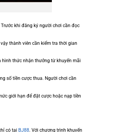
 Trước khi đăng ký người chơi cần đọc
vậy thành viên cần kiểm tra thời gian
ra hình thức nhận thưởng từ khuyến mãi
ổng số tiền cược thua. Người chơi cần
 mức giới hạn để đặt cược hoặc nạp tiền
hỉ có tại
BJ88
. Với chương trình khuyến