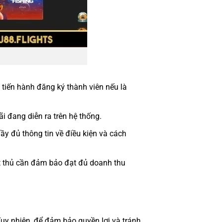
tiến hành đăng ký thành viên nếu là
 đang diễn ra trên hệ thống.
y đủ thông tin về điều kiện và cách
et thủ cần đảm bảo đạt đủ doanh thu
uy nhiên, để đảm bảo quyền lợi và tránh