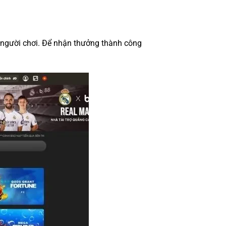
 người chơi. Để nhận thưởng thành công