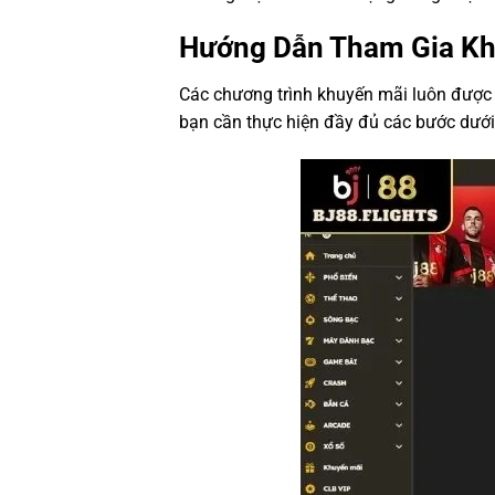
Hướng Dẫn Tham Gia K
Các chương trình khuyến mãi luôn được 
bạn cần thực hiện đầy đủ các bước dưới