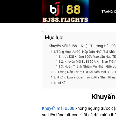
Bỏ
qua
TRANG 
nội
dung
Mục lục:
Khuyến Mãi BJ88 – Nhận Thưởng Hấp Dẫ
Tổng Hợp Ưu Đãi Hấp Dẫn Nhất Tại Nhà 
Ưu Đãi Khủng 100% Vào Lần Nạp Tiề
Khuyến Mãi BJ88 50% Khi Nạp Tiền V
Hoàn Thành Nhiệm Vụ Nhận Giftco
Hướng Dẫn Tham Gia Khuyến Mãi BJ88
Những Lưu Ý Quan Trọng Khi Nhận Khuy
Lời Kết
Khuyến
Khuyến mãi BJ88
không ngừng được cập n
sự kiện tặng giftcode, tất cả đều giúp 